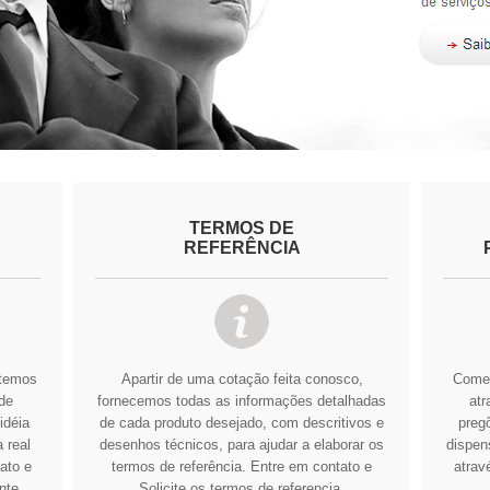
TERMOS DE
REFERÊNCIA
btemos
Apartir de uma cotação feita conosco,
Comer
de
fornecemos todas as informações detalhadas
atr
idéia
de cada produto desejado, com descritivos e
pregõ
 real
desenhos técnicos, para ajudar a elaborar os
dispens
ato e
termos de referência.
Entre em contato e
atrav
nte
Solicite os termos de referencia.