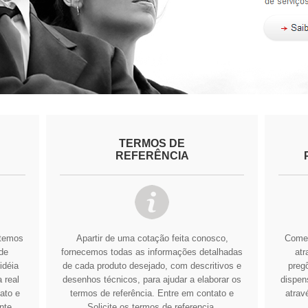
TERMOS DE
REFERÊNCIA
btemos
Apartir de uma cotação feita conosco,
Comer
de
fornecemos todas as informações detalhadas
atr
idéia
de cada produto desejado, com descritivos e
pregõ
 real
desenhos técnicos, para ajudar a elaborar os
dispens
ato e
termos de referência.
Entre em contato e
atrav
nte
Solicite os termos de referencia.