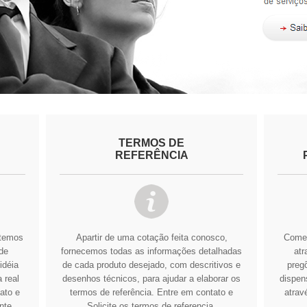
TERMOS DE
REFERÊNCIA
btemos
Apartir de uma cotação feita conosco,
Comer
de
fornecemos todas as informações detalhadas
atr
idéia
de cada produto desejado, com descritivos e
pregõ
 real
desenhos técnicos, para ajudar a elaborar os
dispens
ato e
termos de referência.
Entre em contato e
atrav
nte
Solicite os termos de referencia.