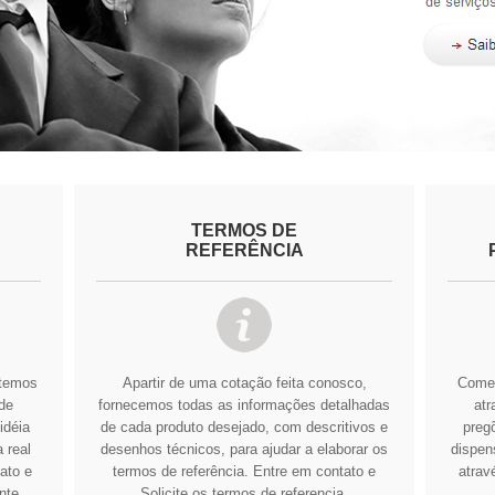
TERMOS DE
REFERÊNCIA
btemos
Apartir de uma cotação feita conosco,
Comer
de
fornecemos todas as informações detalhadas
atr
idéia
de cada produto desejado, com descritivos e
pregõ
 real
desenhos técnicos, para ajudar a elaborar os
dispens
ato e
termos de referência.
Entre em contato e
atrav
nte
Solicite os termos de referencia.