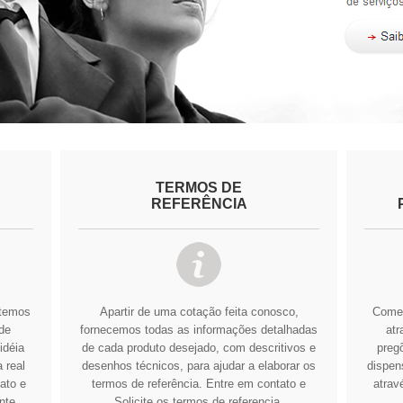
TERMOS DE
REFERÊNCIA
btemos
Apartir de uma cotação feita conosco,
Comer
de
fornecemos todas as informações detalhadas
atr
idéia
de cada produto desejado, com descritivos e
pregõ
 real
desenhos técnicos, para ajudar a elaborar os
dispens
ato e
termos de referência.
Entre em contato e
atrav
nte
Solicite os termos de referencia.