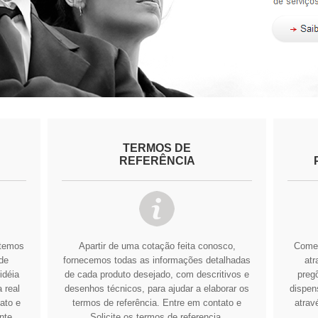
TERMOS DE
REFERÊNCIA
btemos
Apartir de uma cotação feita conosco,
Comer
de
fornecemos todas as informações detalhadas
atr
idéia
de cada produto desejado, com descritivos e
pregõ
 real
desenhos técnicos, para ajudar a elaborar os
dispens
ato e
termos de referência.
Entre em contato e
atrav
nte
Solicite os termos de referencia.