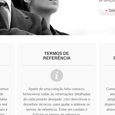
TERMOS DE
REFERÊNCIA
btemos
Apartir de uma cotação feita conosco,
Comer
de
fornecemos todas as informações detalhadas
atr
idéia
de cada produto desejado, com descritivos e
pregõ
 real
desenhos técnicos, para ajudar a elaborar os
dispens
ato e
termos de referência.
Entre em contato e
atrav
nte
Solicite os termos de referencia.