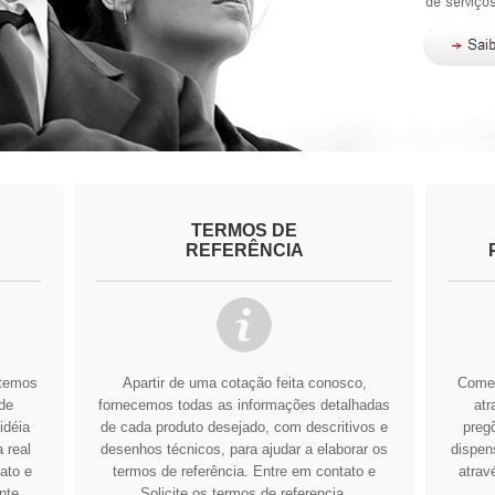
TERMOS DE
REFERÊNCIA
btemos
Apartir de uma cotação feita conosco,
Comer
de
fornecemos todas as informações detalhadas
atr
idéia
de cada produto desejado, com descritivos e
pregõ
 real
desenhos técnicos, para ajudar a elaborar os
dispens
ato e
termos de referência.
Entre em contato e
atrav
nte
Solicite os termos de referencia.