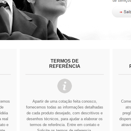
TERMOS DE
REFERÊNCIA
btemos
Apartir de uma cotação feita conosco,
Comer
de
fornecemos todas as informações detalhadas
atr
idéia
de cada produto desejado, com descritivos e
pregõ
 real
desenhos técnicos, para ajudar a elaborar os
dispens
ato e
termos de referência.
Entre em contato e
atrav
nte
Solicite os termos de referencia.