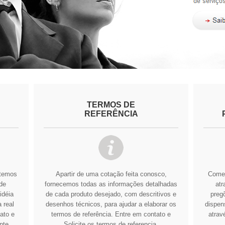
TERMOS DE
REFERÊNCIA
btemos
Apartir de uma cotação feita conosco,
Comer
de
fornecemos todas as informações detalhadas
atr
idéia
de cada produto desejado, com descritivos e
pregõ
 real
desenhos técnicos, para ajudar a elaborar os
dispens
ato e
termos de referência.
Entre em contato e
atrav
nte
Solicite os termos de referencia.