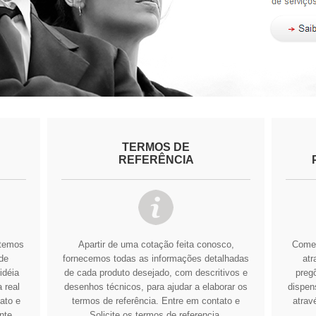
TERMOS DE
REFERÊNCIA
btemos
Apartir de uma cotação feita conosco,
Comer
de
fornecemos todas as informações detalhadas
atr
idéia
de cada produto desejado, com descritivos e
pregõ
 real
desenhos técnicos, para ajudar a elaborar os
dispens
ato e
termos de referência.
Entre em contato e
atrav
nte
Solicite os termos de referencia.