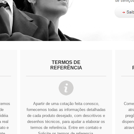
TERMOS DE
REFERÊNCIA
btemos
Apartir de uma cotação feita conosco,
Comer
de
fornecemos todas as informações detalhadas
atr
idéia
de cada produto desejado, com descritivos e
pregõ
 real
desenhos técnicos, para ajudar a elaborar os
dispens
ato e
termos de referência.
Entre em contato e
atrav
nte
Solicite os termos de referencia.