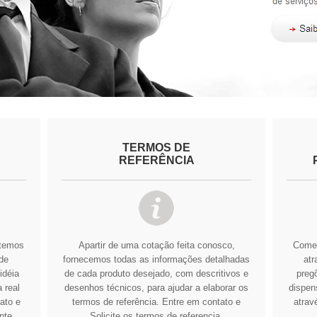
TERMOS DE
REFERÊNCIA
btemos
Apartir de uma cotação feita conosco,
Comer
de
fornecemos todas as informações detalhadas
atr
idéia
de cada produto desejado, com descritivos e
pregõ
 real
desenhos técnicos, para ajudar a elaborar os
dispens
ato e
termos de referência.
Entre em contato e
atrav
nte
Solicite os termos de referencia.