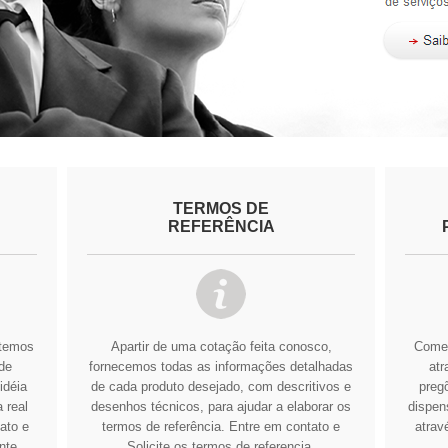
TERMOS DE
REFERÊNCIA
btemos
Apartir de uma cotação feita conosco,
Comer
de
fornecemos todas as informações detalhadas
atr
idéia
de cada produto desejado, com descritivos e
pregõ
 real
desenhos técnicos, para ajudar a elaborar os
dispens
ato e
termos de referência.
Entre em contato e
atrav
nte
Solicite os termos de referencia.