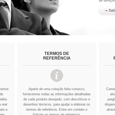
TERMOS DE
REFERÊNCIA
btemos
Apartir de uma cotação feita conosco,
Comer
de
fornecemos todas as informações detalhadas
atr
idéia
de cada produto desejado, com descritivos e
pregõ
 real
desenhos técnicos, para ajudar a elaborar os
dispens
ato e
termos de referência.
Entre em contato e
atrav
nte
Solicite os termos de referencia.